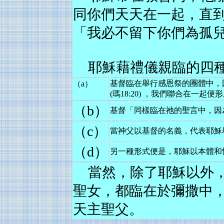
同你們天天在一起，直到今世
「我必不留下你們為孤兒
耶穌藉禮儀親臨的四
基督臨在舉行感恩祭的團體中，
（a）
(瑪18:20) ，我們聯合在一起
（b）
基督「同樣臨在祂的聖言中，因
（c）
當神父以基督的名義，代表耶穌
（d）
另一種形式便是，耶穌以本體和
當然，除了耶穌以外
聖女，都臨在於彌撒中
天主聖父。