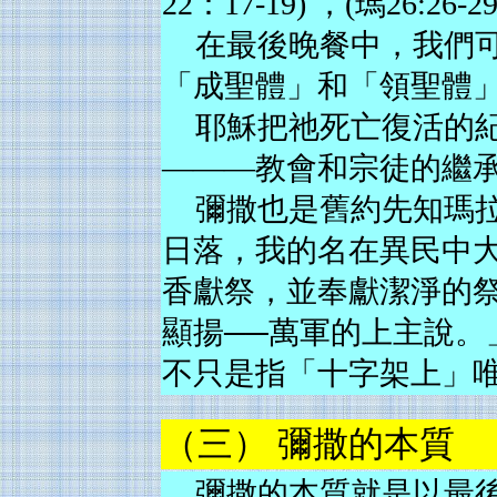
22：17-19) ，(瑪26:26-29
在最後晚餐中，我們
「成聖體」和「領聖體
耶穌把祂死亡復活的
———教會和宗徒的繼
彌撒也是舊約先知瑪
日落，我的名在異民中
香獻祭，並奉獻潔淨的
顯揚──萬軍的上主說。」
不只是指「十字架上」
（三） 彌撒的本質
彌撒的本質就是以最