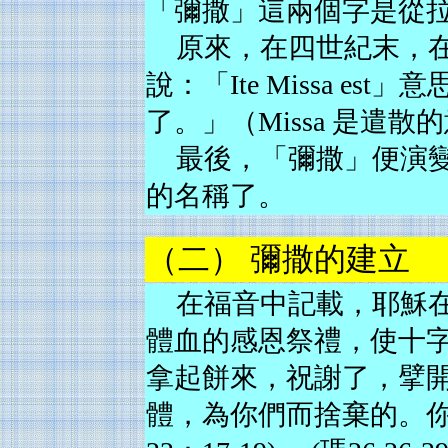
「彌撒」這兩個字是從拉丁
原來，在四世紀末，
說：「Ite Missa e
了。」（Missa 是遣散
最後，「彌撒」便演
的名稱了。
（二） 彌撒的建立
在福音中記載，耶穌
體血的感恩祭禮，使十
拿起餅來，祝謝了，擘
體，為你們而捨棄的。你