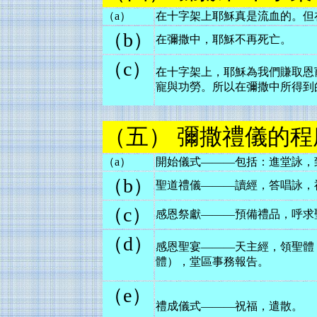
（a）
在十字架上耶穌真是流血的。但
（b）
在彌撒中，耶穌不再死亡。
（c）
在十字架上，耶穌為我們賺取恩
寵與功勞。所以在彌撒中所得到
（五） 彌撒禮儀的
（a）
開始儀式———包括：進堂詠，
（b）
聖道禮儀———讀經，答唱詠，
（c）
感恩祭獻———預備禮品，呼求
（d）
感恩聖宴———天主經，領聖體
體），堂區事務報告。
（e）
禮成儀式———祝福，遣散。