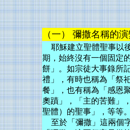
（一） 彌撒名稱的演
耶穌建立聖體聖事以
期，始終沒有一個固定
餅」。如宗徒大事錄所
禮」，有時也稱為「祭
餐」，也有稱為「感恩
奧蹟」，「主的苦難」
聖體）的聖事」，等等
至於「彌撒」這兩個