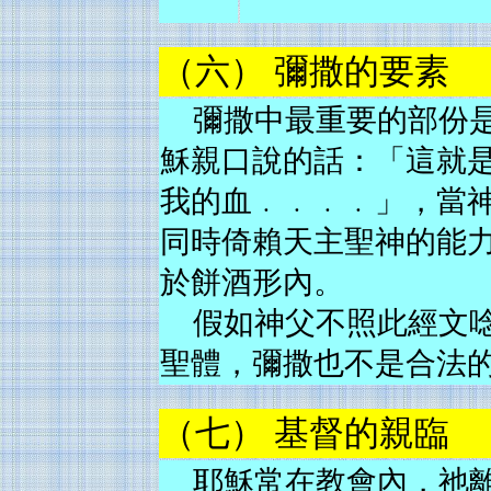
（六） 彌撒的要素
彌撒中最重要的部份
穌親口說的話：「這就
我的血﹒﹒﹒﹒」，當
同時倚賴天主聖神的能
於餅酒形內。
假如神父不照此經文
聖體，彌撒也不是合法
（七） 基督的親臨
耶穌常在教會內，祂