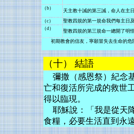
（b）
天主教十誡的第三誡，命人在主
（c）
聖教四規的第一規命我們每主日
（d）
聖教四規的第三規命一總開了明
初期教會的信友，寧願冒失去生命的危
（十） 結語
彌撒（感恩祭）紀念
亡和復活所完成的救世
得以臨現。
耶穌說：「我是從天
食糧，必要生活直到永遠