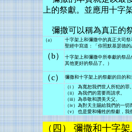
上的祭獻。並應用十字
彌撒可以稱為真正的
十字架上和彌撒中的真正大司祭
（a）
聖經中寫道：「你照默基瑟德的
（b）
十字架上和彌撒中所奉獻的祭品
其他更好的祭品了。）
（c）
彌撒和十字架上的祭獻的目的和
（i ） 為寬恕我們世人所犯的罪
（ii） 為我們的需要而請求。
（iii）為恭敬和讚美天父。
（iv）為對天主賜給我們的一切
（v） 也是愛和犧牲的祭獻，
（四） 彌撒和十字