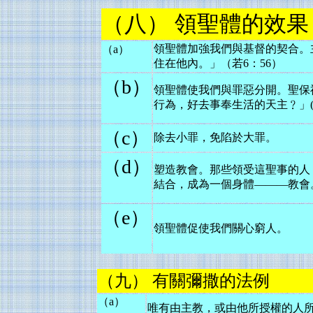
（八） 領聖體的效果
領聖體加強我們與基督的契合。
（a）
住在他內。」（若6：56）
（b）
領聖體使我們與罪惡分開。聖保
行為，好去事奉生活的天主﹖」(希9
（c）
除去小罪，免陷於大罪。
（d）
塑造教會。那些領受這聖事的人
結合，成為一個身體———教會
（e）
領聖體促使我們關心窮人。
（九） 有關彌撒的法例
（a）
唯有由主教，或由他所授權的人